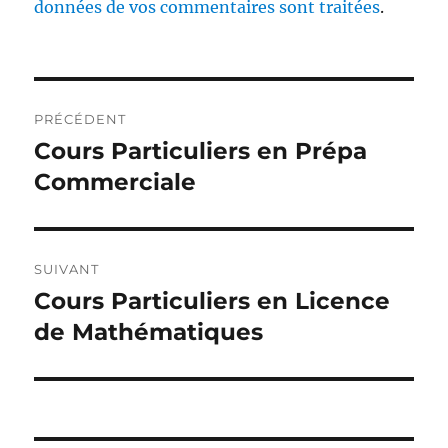
données de vos commentaires sont traitées
.
Navigation
PRÉCÉDENT
de
Cours Particuliers en Prépa
Publication
précédente :
Commerciale
l’article
SUIVANT
Cours Particuliers en Licence
Publication
suivante :
de Mathématiques