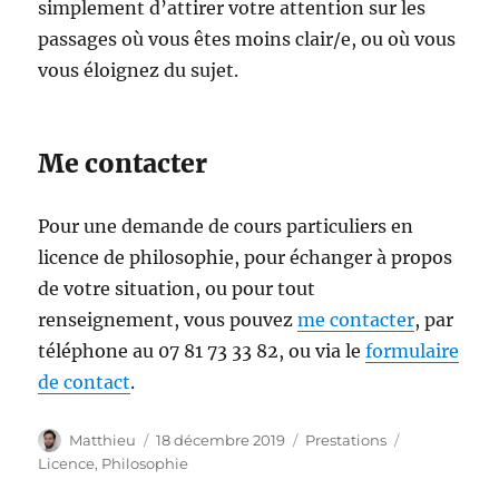
simplement d’attirer votre attention sur les
passages où vous êtes moins clair/e, ou où vous
vous éloignez du sujet.
Me contacter
Pour une demande de cours particuliers en
licence de philosophie, pour échanger à propos
de votre situation, ou pour tout
renseignement, vous pouvez
me contacter
, par
téléphone au 07 81 73 33 82, ou via le
formulaire
de contact
.
Auteur
Publié
Catégories
Étiquettes
Matthieu
18 décembre 2019
Prestations
le
Licence
,
Philosophie