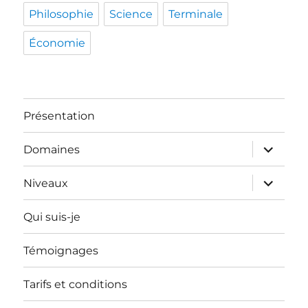
Philosophie
Science
Terminale
Économie
Présentation
ouvrir
Domaines
le
sous-
menu
ouvrir
Niveaux
le
sous-
menu
Qui suis-je
Témoignages
Tarifs et conditions