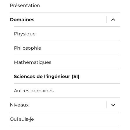
Présentation
ouvrir
Domaines
le
sous-
menu
Physique
Philosophie
Mathématiques
Sciences de l’ingénieur (SI)
Autres domaines
ouvrir
Niveaux
le
sous-
menu
Qui suis-je